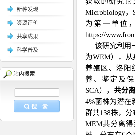
获取的研究论
新种发现
Microbiology
，
为第一单位
资源评价
https://www.fron
共享成果
该研究利用
科学普及
为
WEM
），从
养殖区、洛阳
站内搜索
养、鉴定及保
SCA
），
共分
4%
菌株为潜在
群共
138
株，分
MEM
共分离得