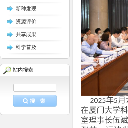
新种发现
资源评价
共享成果
科学普及
站内搜索
年
月
2025
5
在厦门大学
室理事长伍