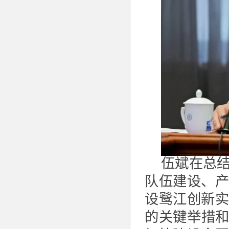
伍斌在总
队伍建设、
设鹭江创新
的关键举措和