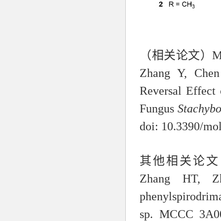
（相关论文）
M
Zhang Y, Chen
Reversal Effect
Fungus
Stachybo
doi: 10.3390/mo
其他相关论文
Zhang HT, Z
phenylspirodrim
sp. MCCC 3A004