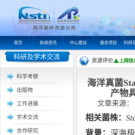
首页
新闻资讯
中心建设
服务项目
科研
科研及学术交流
资源评价
上网信
科学考察
海洋真菌Stac
出版物
产物
文章来源： M
工作进展
相关菌株：
St
学术交流
合作研究
背景：
深海