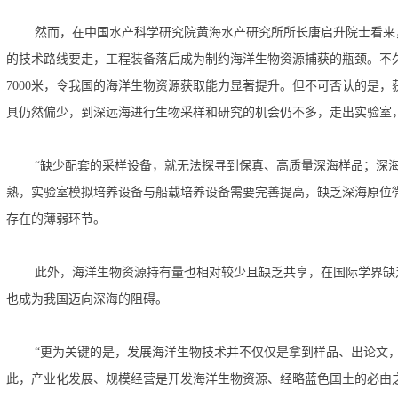
然而，在中国水产科学研究院黄海水产研究所所长唐启升院士看来
的技术路线要走，工程装备落后成为制约海洋生物资源捕获的瓶颈。不久
7000
米，令我国的海洋生物资源获取能力显著提升。但不可否认的是，
具仍然偏少，到深远海进行生物采样和研究的机会仍不多，走出实验室
“缺少配套的采样设备，就无法探寻到保真、高质量深海样品；深
熟，实验室模拟培养设备与船载培养设备需要完善提高，缺乏深海原位
存在的薄弱环节。
此外，海洋生物资源持有量也相对较少且缺乏共享，在国际学界缺乏
也成为我国迈向深海的阻碍。
“更为关键的是，发展海洋生物技术并不仅仅是拿到样品、出论文
此，产业化发展、规模经营是开发海洋生物资源、经略蓝色国土的必由