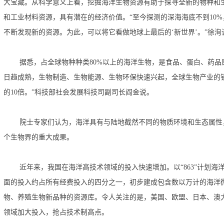
大宝藏。从科学意义上看，挖掘海洋生物资源有助于探寻全新的物种和
和工业材料资源，具有潜在的经济价值。“至今探测的深海海底不到
10%
不断发现新的资源。为此，可以将它看做地球上最后的‘新世界’。”徐洵
据悉，占全球物种种类
80%
以上的海洋生物，是食品、蛋白、药品
日趋成熟，生物制造、生物能源、生物环保快速兴起，全球生物产业的
的
10
倍。”科技部社会发展科技司副司长阎金说。
院士专家们认为，海洋具有与陆地截然不同的物质环境和生态属性
个生物界的重大成果。
近年来，我国在海洋高技术领域的投入快速增加。以“
863
”计划海
面的投入约占所有经费投入的四分之一，初步建成包含数以万计的海洋
物、养殖生物新品种的资源库。令人关注的是，美国、欧盟、日本、澳
领域加大投入，抢占技术制高点。