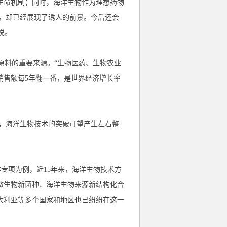
生命机制；同时，海洋生物作为理想药物
，却已经展现了诱人的前景。今后还会
说。
原料的重要来源。“生物医药、生物农业
销售额每
5
年翻一番，是世界经济增长率
，海洋生物技术的突破可望产生左右整
洋专项为例，近
15
年来，海洋生物技术方
微生物新菌种、海洋生物来源新结构化合
大利亚等多个国家和地区也已纷纷在这一