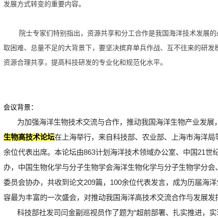
发展方式转变的重要内容。
院士专家们特别指出，资源共享和分工合作是我国海洋技术发展的
取困难、总量不足的大背景下，要坚决摈弃单兵作战、互不往来的研发
资源合理共享，提高科技研发的专业化和规范化水平。
会议背景：
为加强海洋生物技术交流与合作，推动我国海洋生物产业发展
生物高技术论坛
在上海举行，来自科技部、农业部、上海市海洋局
余位代表出席。本论坛由
863
计划海洋技术领域办公室、中国
21
世
办，中国生物化学与分子生物学会海洋生物化学与分子生物学分会
委员会协办，共收到论文
209
篇，
100
余位代表发言，成为历届海洋
容最为丰富的一次盛会，对推动我国海洋高技术交流合作与发展发
科技部社发司闫金副巡视员作了题为“超前部署、扎实推进，实