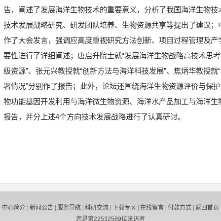
告，阐述了发展海洋生物技术的重要意义，分析了我国海洋生物技
技术发展战略研究、研发团队培养、生物资源共享等提出了建议；
作了大会发言，强调应高度重视研究方法创新、项目过程管理及产
要性进行了详细阐述；唐启升院士就“发展海洋生物战略高技术思考
级资源”、张元兴教授就“创新方法与海洋科技发展”、焦炳华教授就“
署情况”分别作了报告；此外，论坛还围绕海洋生物资源评价与保
物功能基因开发利用与海洋微生物资源、海洋水产品加工与海洋生
报告，并分上述
4
个方向技术发展战略进行了认真研讨。
中心简介
|
新闻公告
|
服务导航
|
科研交流
|
下载专区
|
在线留言
|
付款方式
|
返回首页
您是第
22532589
位来访者