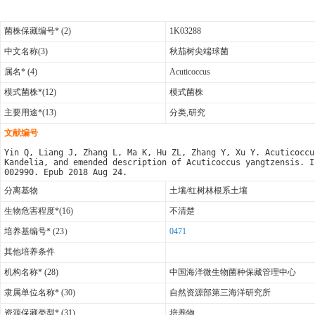
菌株保藏编号* (2)
1K03288
中文名称(3)
秋茄树尖端球菌
属名* (4)
Acuticoccus
模式菌株*(12)
模式菌株
主要用途*(13)
分类,研究
文献编号
Yin Q, Liang J, Zhang L, Ma K, Hu ZL, Zhang Y, Xu Y. Acuticoccu
Kandelia, and emended description of Acuticoccus yangtzensis. I
002990. Epub 2018 Aug 24.
分离基物
土壤/红树林根系土壤
生物危害程度*(16)
不清楚
培养基编号* (23）
0471
其他培养条件
机构名称* (28)
中国海洋微生物菌种保藏管理中心
隶属单位名称* (30)
自然资源部第三海洋研究所
资源保藏类型* (31)
培养物