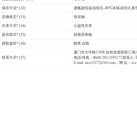
保存方法* (32)
液氮超低温冻结法,-80℃冰箱冻结法,
实物状态* (33)
有实物
共享方式* (34)
公益性共享
提供形式* (35)
斜面培养物
获取途径* (36)
邮寄,自取
厦门市大学路178号,自然资源部第三海洋研究
联系方式* (37)
电话/传真：86(0)-592-2195177,联系
E-mail: mccc5177@163.com，网 址：www.