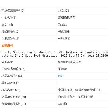
菌株保藏编号* (2)
1H01428
中文名称(3)
沉积物耽罗菌
属名* (4)
Tamlana
模式菌株*(12)
模式菌株
主要用途*(13)
分类,研究
文献编号
Liu L, Song X, Lin T, Zhang C, Du ZJ. Tamlana sedimenti sp. nov
altern. Int J Syst Evol Microbiol. 2025 Sep;75(9). doi: 10.1099
分离基物
沉积物/红树林底泥
生物危害程度*(16)
不清楚
培养基编号* (23）
0471
其他培养条件
机构名称* (28)
中国海洋微生物菌种保藏管理中心
隶属单位名称* (30)
自然资源部第三海洋研究所
资源保藏类型* (31)
培养物