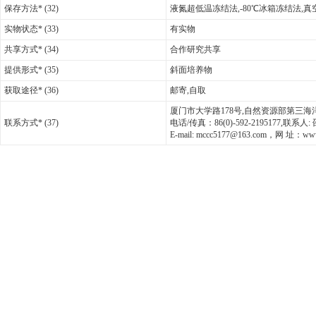
保存方法* (32)
液氮超低温冻结法,-80℃冰箱冻结法,
实物状态* (33)
有实物
共享方式* (34)
合作研究共享
提供形式* (35)
斜面培养物
获取途径* (36)
邮寄,自取
厦门市大学路178号,自然资源部第三海洋研究
联系方式* (37)
电话/传真：86(0)-592-2195177,联系
E-mail: mccc5177@163.com，网 址：www.