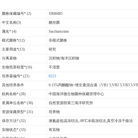
菌株保藏编号* (2)
1H00485
中文名称(3)
糖丝菌
属名* (4)
Saccharicrinis
模式菌株*(12)
非模式菌株
主要用途*(13)
研究
分离基物
沉积物/海洋沉积物
生物危害程度*(16)
不清楚
培养基编号* (23）
0223
其他培养条件
0.15%丙酮酸钠+维生素混合液（VB1 5;VB2 5;VB3 5;VB5
机构名称* (28)
中国海洋微生物菌种保藏管理中心
隶属单位名称* (30)
自然资源部第三海洋研究所
资源保藏类型* (31)
培养物
保存方法* (32)
液氮超低温冻结法,-80℃冰箱冻结法,真空冷冻干燥法
实物状态* (33)
有实物