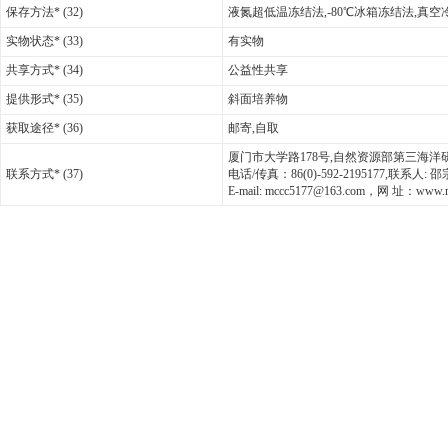
保存方法* (32)
液氮超低温冻结法,-80℃冰箱冻结法,真
实物状态* (33)
有实物
共享方式* (34)
公益性共享
提供形式* (35)
斜面培养物
获取途径* (36)
邮寄,自取
厦门市大学路178号,自然资源部第三海洋研究所
联系方式* (37)
电话/传真：86(0)-592-2195177,联系人
E-mail: mccc5177@163.com，网 址：www.mc