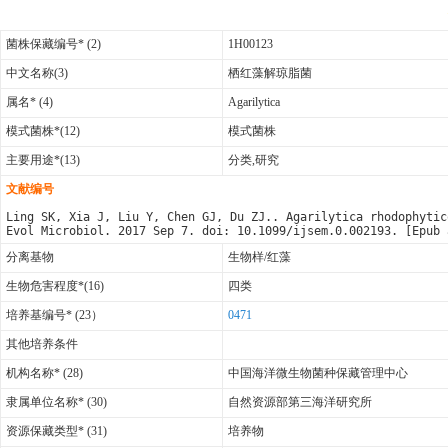
菌株保藏编号* (2)
1H00123
中文名称(3)
栖红藻解琼脂菌
属名* (4)
Agarilytica
模式菌株*(12)
模式菌株
主要用途*(13)
分类,研究
文献编号
Ling SK, Xia J, Liu Y, Chen GJ, Du ZJ.. Agarilytica rhodophytic
Evol Microbiol. 2017 Sep 7. doi: 10.1099/ijsem.0.002193. [Epub 
分离基物
生物样/红藻
生物危害程度*(16)
四类
培养基编号* (23）
0471
其他培养条件
机构名称* (28)
中国海洋微生物菌种保藏管理中心
隶属单位名称* (30)
自然资源部第三海洋研究所
资源保藏类型* (31)
培养物