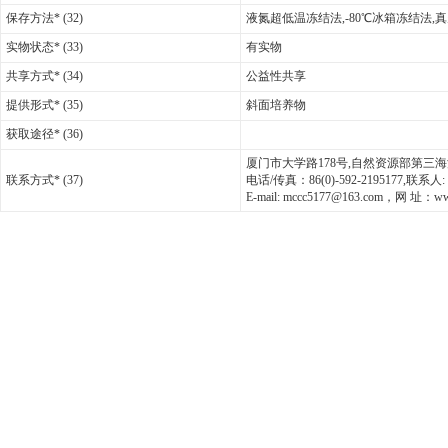
保存方法* (32)
液氮超低温冻结法,-80℃冰箱冻结法,
实物状态* (33)
有实物
共享方式* (34)
公益性共享
提供形式* (35)
斜面培养物
获取途径* (36)
厦门市大学路178号,自然资源部第三海洋研
联系方式* (37)
电话/传真：86(0)-592-2195177,联
E-mail: mccc5177@163.com，网 址：www