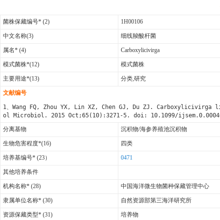
菌株保藏编号* (2)
1H00106
中文名称(3)
细线羧酸杆菌
属名* (4)
Carboxylicivirga
模式菌株*(12)
模式菌株
主要用途*(13)
分类,研究
文献编号
1、Wang FQ, Zhou YX, Lin XZ, Chen GJ, Du ZJ. Carboxylicivirga l
ol Microbiol. 2015 Oct;65(10):3271-5. doi: 10.1099/ijsem.0.000
分离基物
沉积物/海参养殖池沉积物
生物危害程度*(16)
四类
培养基编号* (23）
0471
其他培养条件
机构名称* (28)
中国海洋微生物菌种保藏管理中心
隶属单位名称* (30)
自然资源部第三海洋研究所
资源保藏类型* (31)
培养物